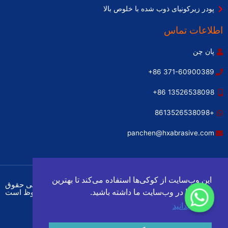
پودر زیرکونیای ذوب شده با خلوص بالا
اطلاعات تماس
پان چن
‎+86 371-60900389‎
‎+86 13526538098‎
+8613526538098
panchen@hxabrasive.com
این وب‌سایت از کوکی‌ها استفاده می‌کند تا بهترین
© کپی‌رایت ۲۰۲۲ شرکت ساینده‌های ژنگژو هایشو - تمامی حقوق
محفوظ است
تجربه را در وب‌سایت ما داشته باشید.
بیشتر بدانید
سیاست حفظ حریم خصوصی
نقشه سایت